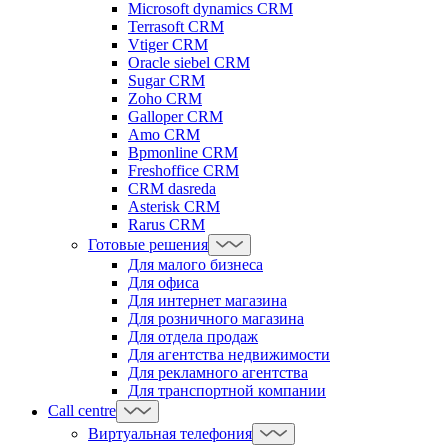
Microsoft dynamics CRM
Terrasoft CRM
Vtiger CRM
Oracle siebel CRM
Sugar CRM
Zoho CRM
Galloper CRM
Amo CRM
Bpmonline CRM
Freshoffice CRM
CRM dasreda
Asterisk CRM
Rarus CRM
Готовые решения
Для малого бизнеса
Для офиса
Для интернет магазина
Для розничного магазина
Для отдела продаж
Для агентства недвижимости
Для рекламного агентства
Для транспортной компании
Call centre
Виртуальная телефония