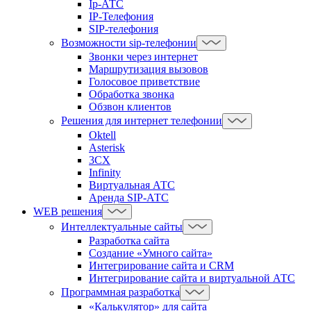
Ip-АТС
IP-Телефония
SIP-телефония
Возможности sip-телефонии
Звонки через интернет
Маршрутизация вызовов
Голосовое приветствие
Обработка звонка
Обзвон клиентов
Решения для интернет телефонии
Oktell
Asterisk
3CX
Infinity
Виртуальная АТС
Аренда SIP-АТС
WEB решения
Интеллектуальные сайты
Разработка сайта
Создание «Умного сайта»
Интегрирование сайта и CRM
Интегрирование сайта и виртуальной АТС
Программная разработка
«Калькулятор» для сайта