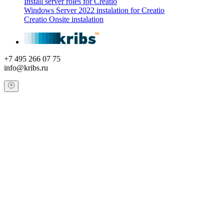
Install server roles for Creatio
Windows Server 2022 instalation for Creatio
Creatio Onsite instalation
+7 495 266 07 75
info@kribs.ru
Обратный звонок
Оставьте свои контактные данные и наш оператор свяжется с
Вами.
Имя:
*
Телефон:
*
Я даю свое согласие на обработку персональных
данных в соответствии с
Условиями *
Отправить