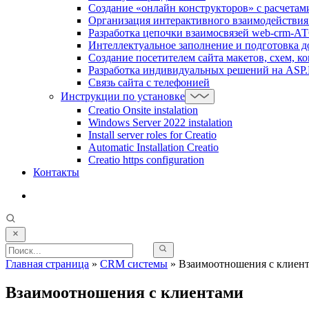
Создание «онлайн конструкторов» с расчетам
Организация интерактивного взаимодействия 
Разработка цепочки взаимосвязей web-crm-А
Интеллектуальное заполнение и подготовка до
Создание посетителем сайта макетов, схем, к
Разработка индивидуальных решений на ASP.N
Связь сайта с телефонией
Инструкции по установке
Creatio Onsite instalation
Windows Server 2022 instalation
Install server roles for Creatio
Automatic Installation Creatio
Creatio https configuration
Контакты
Главная страница
»
CRM системы
»
Взаимоотношения с клиен
Взаимоотношения с клиентами