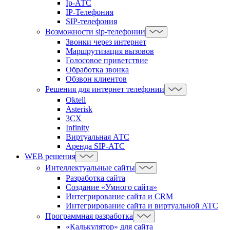
Ip-АТС
IP-Телефония
SIP-телефония
Возможности sip-телефонии
Звонки через интернет
Маршрутизация вызовов
Голосовое приветствие
Обработка звонка
Обзвон клиентов
Решения для интернет телефонии
Oktell
Asterisk
3CX
Infinity
Виртуальная АТС
Аренда SIP-АТС
WEB решения
Интеллектуальные сайты
Разработка сайта
Создание «Умного сайта»
Интегрирование сайта и CRM
Интегрирование сайта и виртуальной АТС
Программная разработка
«Калькулятор» для сайта