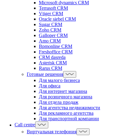
Microsoft dynamics CRM
Terrasoft CRM
Vtiger CRM
Oracle siebel CRM
Sugar CRM
Zoho CRM
Galloper CRM
Amo CRM
Bpmonline CRM
Freshoffice CRM
CRM dasreda
Asterisk CRM
Rarus CRM
Готовые решения
Для малого бизнеса
Для офиса
Для интернет магазина
Для розничного магазина
Для отдела продаж
Для агентства недвижимости
Для рекламного агентства
Для транспортной компании
Call centre
Виртуальная телефония