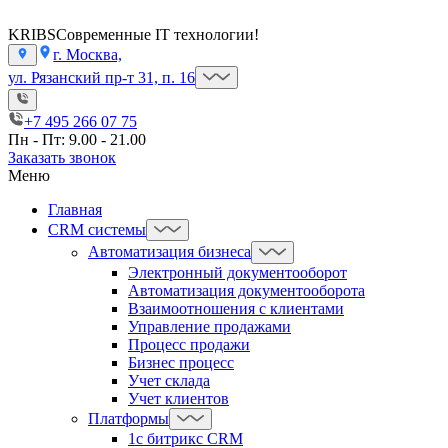
KRIBS
Современные IT технологии!
г. Москва,
ул. Рязанский пр-т 31, п. 16
+7 495 266 07 75
Пн - Пт: 9.00 - 21.00
Заказать звонок
Меню
Главная
CRM системы
Автоматизация бизнеса
Электронный документооборот
Автоматизация документооборота
Взаимоотношения с клиентами
Управление продажами
Процесс продажи
Бизнес процесс
Учет склада
Учет клиентов
Платформы
1с битрикс CRM