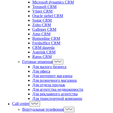
Microsoft dynamics CRM
Terrasoft CRM
Vtiger CRM
Oracle siebel CRM
Sugar CRM
Zoho CRM
Galloper CRM
Amo CRM
Bpmonline CRM
Freshoffice CRM
CRM dasreda
Asterisk CRM
Rarus CRM
Готовые решения
Для малого бизнеса
Для офиса
Для интернет магазина
Для розничного магазина
Для отдела продаж
Для агентства недвижимости
Для рекламного агентства
Для транспортной компании
Call centre
Виртуальная телефония