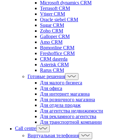
Microsoft dynamics CRM
Terrasoft CRM
Vtiger CRM
Oracle siebel CRM
Sugar CRM
Zoho CRM
Galloper CRM
Amo CRM
Bpmonline CRM
Freshoffice CRM
CRM dasreda
Asterisk CRM
Rarus CRM
Готовые решения
Для малого бизнеса
Для офиса
Для интернет магазина
Для розничного магазина
Для отдела продаж
Для агентства недвижимости
Для рекламного агентства
Для транспортной компании
Call centre
Виртуальная телефония