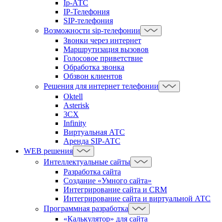
Ip-АТС
IP-Телефония
SIP-телефония
Возможности sip-телефонии
Звонки через интернет
Маршрутизация вызовов
Голосовое приветствие
Обработка звонка
Обзвон клиентов
Решения для интернет телефонии
Oktell
Asterisk
3CX
Infinity
Виртуальная АТС
Аренда SIP-АТС
WEB решения
Интеллектуальные сайты
Разработка сайта
Создание «Умного сайта»
Интегрирование сайта и CRM
Интегрирование сайта и виртуальной АТС
Программная разработка
«Калькулятор» для сайта