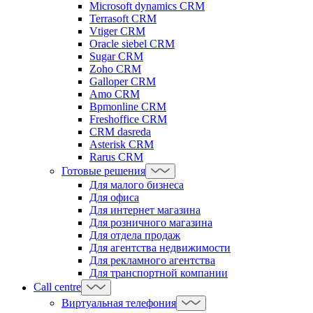
Microsoft dynamics CRM
Terrasoft CRM
Vtiger CRM
Oracle siebel CRM
Sugar CRM
Zoho CRM
Galloper CRM
Amo CRM
Bpmonline CRM
Freshoffice CRM
CRM dasreda
Asterisk CRM
Rarus CRM
Готовые решения
Для малого бизнеса
Для офиса
Для интернет магазина
Для розничного магазина
Для отдела продаж
Для агентства недвижимости
Для рекламного агентства
Для транспортной компании
Call centre
Виртуальная телефония