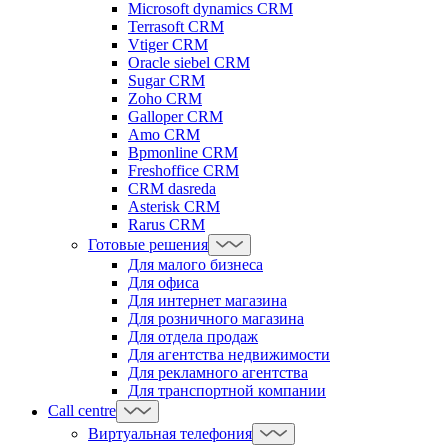
Microsoft dynamics CRM
Terrasoft CRM
Vtiger CRM
Oracle siebel CRM
Sugar CRM
Zoho CRM
Galloper CRM
Amo CRM
Bpmonline CRM
Freshoffice CRM
CRM dasreda
Asterisk CRM
Rarus CRM
Готовые решения
Для малого бизнеса
Для офиса
Для интернет магазина
Для розничного магазина
Для отдела продаж
Для агентства недвижимости
Для рекламного агентства
Для транспортной компании
Call centre
Виртуальная телефония